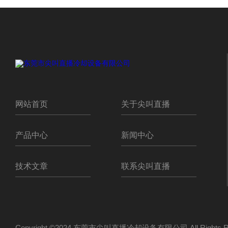
旧版厂家
400T尖叫APP下载官网旧版广东400
版厂家生产直销
350T尖叫APP下载官网旧版广东清远3
网站首页
关于尖叫直播
网旧版厂家
产品中心
新闻中心
LXR-200L/SB广东惠州泡沫厂用20
LXR-250T广东广州250T横流方形尖
技术文章
联系尖叫直播
150T尖叫APP下载官网旧版四川成都购
官网旧版厂家报价
Copyright ©2024 东莞市尖叫直播冷却设备有限公司 All Rights Re