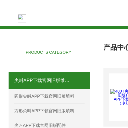
关键词：
200T尖叫APP下载官网旧版广东圆形
胶片报价
产品中
150T尖叫APP下载官网旧版广东圆形
PRODUCTS CATEGORY
产品分类
购买维修
200T尖叫APP下载官网旧版广东圆形
尖叫APP下载官网旧版维修配件
（冷却水塔转头）
圆形尖叫APP下载官网旧版填料
400T尖叫APP下载官网旧版广东玻璃
方形尖叫APP下载官网旧版填料
（冷却水塔电机）
尖叫APP下载官网旧版配件