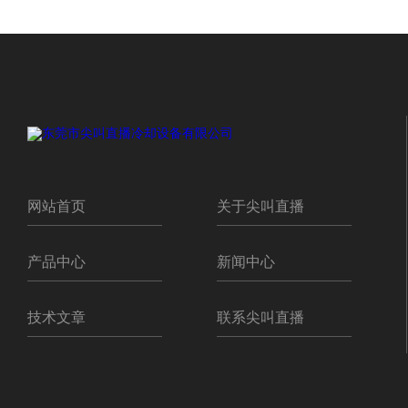
网站首页
关于尖叫直播
产品中心
新闻中心
技术文章
联系尖叫直播