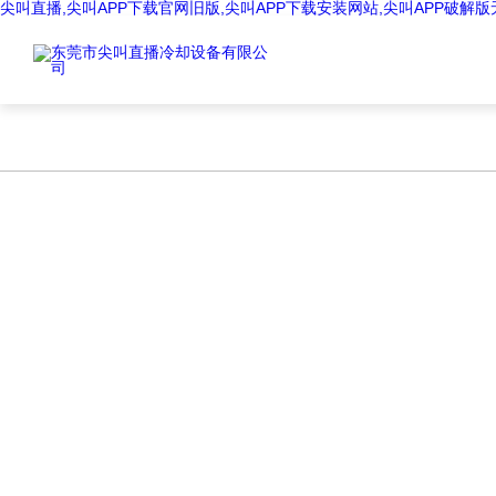
尖叫直播,尖叫APP下载官网旧版,尖叫APP下载安装网站,尖叫APP破解版