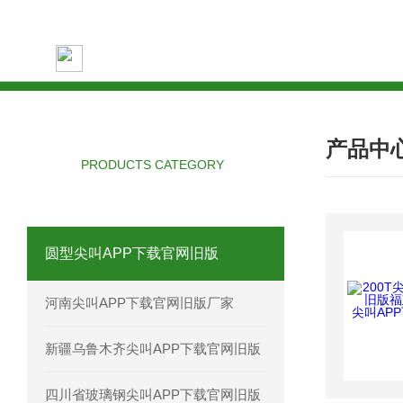
关键词：
200T尖叫APP下载官网旧版广东圆形
胶片报价
产品中
150T尖叫APP下载官网旧版广东圆形
PRODUCTS CATEGORY
产品分类
购买维修
200T尖叫APP下载官网旧版广东圆形
圆型尖叫APP下载官网旧版
（冷却水塔转头）
河南尖叫APP下载官网旧版厂家
400T尖叫APP下载官网旧版广东玻璃
新疆乌鲁木齐尖叫APP下载官网旧版
（冷却水塔电机）
四川省玻璃钢尖叫APP下载官网旧版