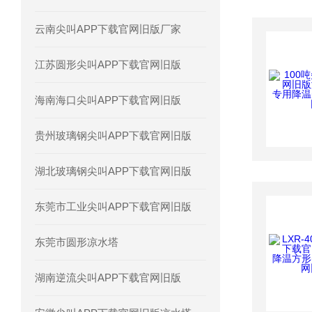
500T尖叫APP下载官网旧版广东尖叫
云南尖叫APP下载官网旧版厂家
合金风扇）
江苏圆形尖叫APP下载官网旧版
300T尖叫APP下载官网旧版广东横流
海南海口尖叫APP下载官网旧版
（胶片厂家报价）
贵州玻璃钢尖叫APP下载官网旧版
175T尖叫APP下载官网旧版广州175
湖北玻璃钢尖叫APP下载官网旧版
厂家
东莞市工业尖叫APP下载官网旧版
150T尖叫APP下载官网旧版广东150
东莞市圆形凉水塔
厂家
湖南逆流尖叫APP下载官网旧版
225T尖叫APP下载官网旧版广东江门2