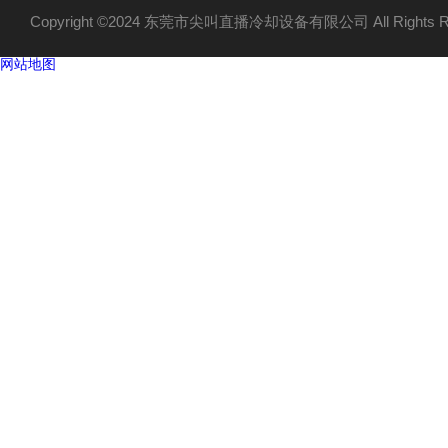
Copyright ©2024 东莞市尖叫直播冷却设备有限公司 All Rights R
网站地图