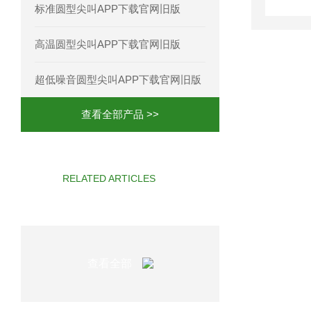
标准圆型尖叫APP下载官网旧版
100T尖叫APP下载官网旧版成都100
高温圆型尖叫APP下载官网旧版
直销
超低噪音圆型尖叫APP下载官网旧版
225T尖叫APP下载官网旧版广东云浮2
查看全部产品 >>
厂家
RELATED ARTICLES
相关文章
查看全部