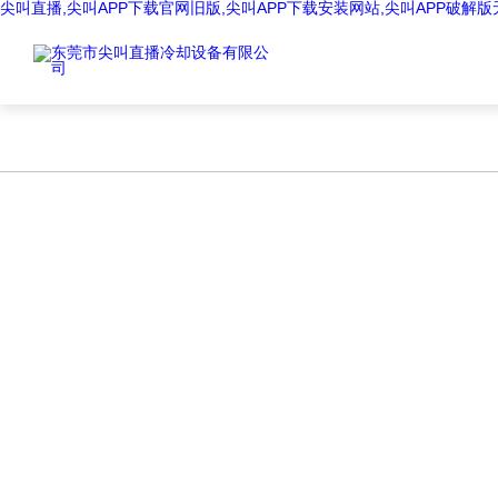
尖叫直播,尖叫APP下载官网旧版,尖叫APP下载安装网站,尖叫APP破解版