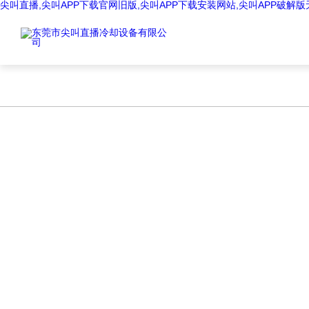
尖叫直播,尖叫APP下载官网旧版,尖叫APP下载安装网站,尖叫APP破解版