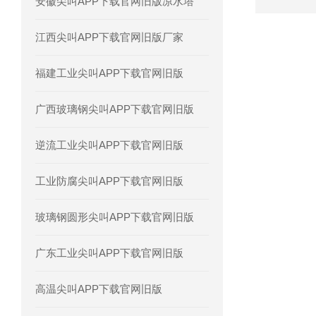
安徽尖叫APP下载官网旧版凉水塔
旧版厂家
江西尖叫APP下载官网旧版厂家
400T尖叫APP下载官网旧版广东400
福建工业尖叫APP下载官网旧版
版厂家生产直销
广西玻璃钢尖叫APP下载官网旧版
350T尖叫APP下载官网旧版广东清远3
逆流工业尖叫APP下载官网旧版
网旧版厂家
工业防腐尖叫APP下载官网旧版
LXR-200L/SB广东惠州泡沫厂用20
玻璃钢圆形尖叫APP下载官网旧版
LXR-250T广东广州250T横流方形尖
广东工业尖叫APP下载官网旧版
150T尖叫APP下载官网旧版四川成都购
高温尖叫APP下载官网旧版
官网旧版厂家报价