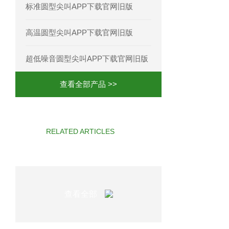
标准圆型尖叫APP下载官网旧版
100T尖叫APP下载官网旧版成都100
高温圆型尖叫APP下载官网旧版
直销
超低噪音圆型尖叫APP下载官网旧版
225T尖叫APP下载官网旧版广东云浮2
查看全部产品 >>
厂家
RELATED ARTICLES
相关文章
查看全部